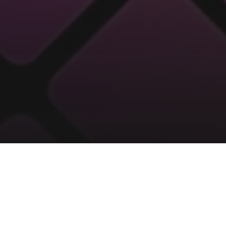
Verover de ranglijst!
Als fanatiek gamer is er natuurlijk niks